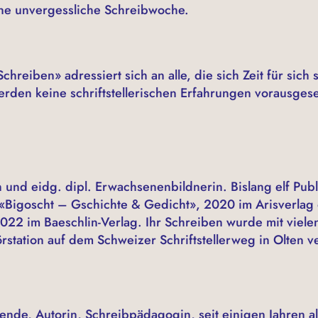
ine unvergessliche Schreibwoche.
chreiben» adressiert sich an alle, die sich Zeit für sic
rden keine schriftstellerischen Erfahrungen vorausgese
 und eidg. dipl. Erwachsenenbildnerin. Bislang elf Publ
«Bigoscht – Gschichte & Gedicht», 2020 im Arisverlag 
022 im Baeschlin-Verlag. Ihr Schreiben wurde mit viele
örstation auf dem Schweizer Schriftstellerweg in Olten v
fende, Autorin, Schreibpädagogin, seit einigen Jahren al