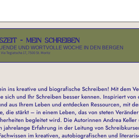
SZEIT - MEIN SCHREIBEN
TUENDE UND WORTVOLLE WOCHE IN DEN BERGEN
, Via Tegiatscha 17, 7500 St. Moritz
ein ins kreative und biografische Schreiben! Mit dem V
ie sich und Ihr Schreiben besser kennen. Inspiriert vo
und aus Ihrem Leben und entdecken Ressourcen, mit dene
e, die stärkt – in einem Leben, das von steten Veränd
erheiten begleitet wird. Die Autorinnen Andrea Kelle
en jahrelange Erfahrung in der Leitung von Schreibkurs
Fachwissen im kreativen, autobiografischen und literar