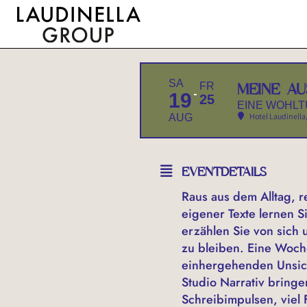
SA
MEINE AU
FR
19
25
EINE WOHL
Hotel Laudinella
AUG
EVENTDETAILS
Raus aus dem Alltag, r
eigener Texte lernen S
erzählen Sie von sich 
zu bleiben. Eine Woch
einhergehenden Unsich
Studio Narrativ bring
Schreibimpulsen, viel 