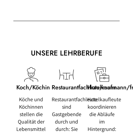
UNSERE LEHRBERUFE
Koch/Köchin
Restaurantfachfrau/mann
Hotelkaufmann/f
Köche und
Restaurantfachleute
Hotelkaufleute
Köchinnen
sind
koordinieren
stellen die
Gastgebende
die Abläufe
Qualität der
durch und
im
Lebensmittel
durch: Sie
Hintergrund: