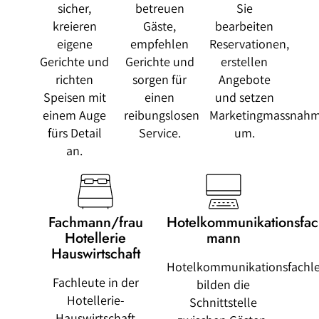
sicher,
betreuen
Sie
kreieren
Gäste,
bearbeiten
eigene
empfehlen
Reservationen,
Gerichte und
Gerichte und
erstellen
richten
sorgen für
Angebote
Speisen mit
einen
und setzen
einem Auge
reibungslosen
Marketingmassnah
fürs Detail
Service.
um.
an.
Fachmann/frau
Hotelkommunikationsfac
Hotellerie
mann
Hauswirtschaft
Hotelkommunikationsfachl
Fachleute in der
bilden die
Hotellerie-
Schnittstelle
Hauswirtschaft