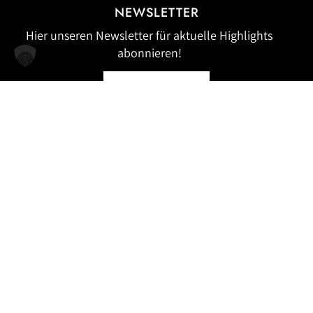
NEWSLETTER
Hier unseren Newsletter für aktuelle Highlights
abonnieren!
ABONNIEREN
Wir haben am Swiss Location Award 2025 mit 9
Punkten das Gütesiegel «Herausragend» erhalten und