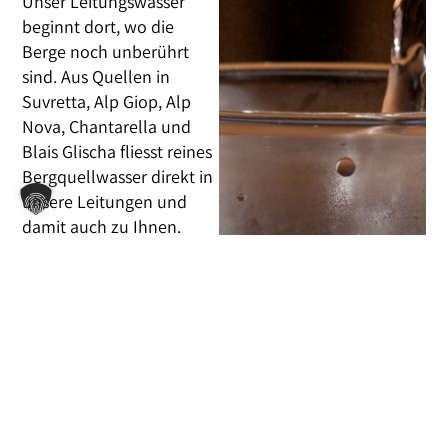
Unser Leitungswasser
beginnt dort, wo die
Berge noch unberührt
sind. Aus Quellen in
Suvretta, Alp Giop, Alp
Nova, Chantarella und
Blais Glischa fliesst reines
Bergquellwasser direkt in
unsere Leitungen und
damit auch zu Ihnen.
Schonend aufbereitet
durch eine moderne
Anlage der BWT AQUA AG
bleibt seine natürliche
Qualität erhalten, frisch,
klar und unverfälscht. Auf
Einwegflaschen
verzichten wir bewusst