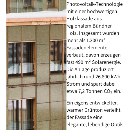
Photovoltaik-Technologie
mit einer hochwertigen
Holzfassade aus
regionalem Bündner
Holz. Insgesamt wurden
mehr als 1.200 m²
Fassadenelemente
verbaut, davon erzeugen
fast 490 m² Solarenergie.
Die Anlage produziert
jährlich rund 26.800 kWh
Strom und spart dabei
etwa 7,2 Tonnen CO₂ ein.
Ein eigens entwickelter,
warmer Grünton verleiht
der Fassade eine
elegante, lebendige Optik