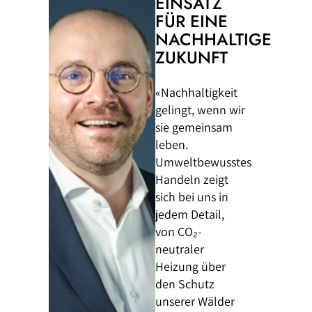
EINSATZ
FÜR EINE
NACHHALTIGE
ZUKUNFT
«Nachhaltigkeit
gelingt, wenn wir
sie gemeinsam
leben.
Umweltbewusstes
Handeln zeigt
sich bei uns in
jedem Detail,
von CO₂-
neutraler
Heizung über
den Schutz
unserer Wälder