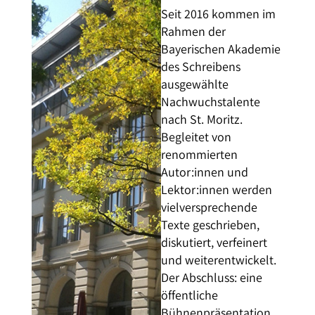
Seit 2016 kommen im
Rahmen der
Bayerischen Akademie
des Schreibens
ausgewählte
Nachwuchstalente
nach St. Moritz.
Begleitet von
renommierten
Autor:innen und
Lektor:innen werden
vielversprechende
Texte geschrieben,
diskutiert, verfeinert
und weiterentwickelt.
Der Abschluss: eine
öffentliche
Bühnenpräsentation.