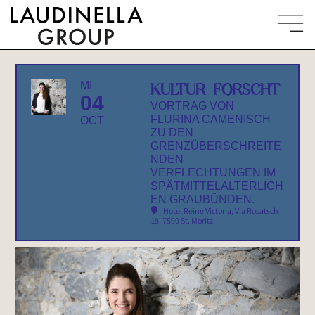
MI
KULTUR FORSCHT
04
VORTRAG VON
FLURINA CAMENISCH
OCT
ZU DEN
GRENZÜBERSCHREITE
NDEN
VERFLECHTUNGEN IM
SPÄTMITTELALTERLICH
EN GRAUBÜNDEN.
Hotel Reine Victoria
, Via Rosatsch
18, 7500 St. Moritz