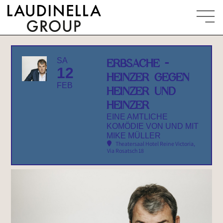
SA
ERBSACHE -
12
HEINZER GEGEN
FEB
HEINZER UND
HEINZER
EINE AMTLICHE
KOMÖDIE VON UND MIT
MIKE MÜLLER
Theatersaal Hotel Reine Victoria
,
Via Rosatsch 18