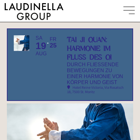
SA
TAI JI QUAN:
FR
19
25
HARMONIE IM
AUG
FLUSS DES QI
DURCH FLIESSENDE
BEWEGUNGEN ZU
EINER HARMONIE VON
KÖRPER UND GEIST
Hotel Reine Victoria
, Via Rosatsch
18, 7500 St. Moritz