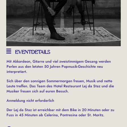
EVENTDETAILS
Mit Akkordeon, Gitarre und viel zweistimmigem Gesang werden
Perlen aus den letzten 50 Jahren Popmusik-Geschichte neu
interpretiert.
Sich über den sonnigen Sommermorgen freuen, Musik und nette
Leute treffen. Das Team des Hotel Restaurant Lej da Staz und die
Musiker freuen sich auf euren Besuch.
Anmeldung nicht erforderlich
Der Lej da Staz ist erreichbar mit dem Bike in 20 Minuten oder zu
Fuss in 45 Minuten ab Celerina, Pontresina oder St. Moritz.