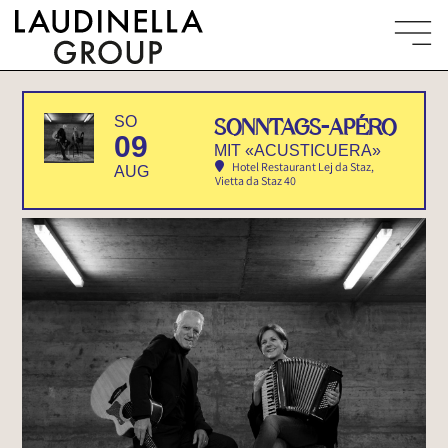
SO
SONNTAGS-APÉRO
09
MIT «ACUSTICUERA»
Hotel Restaurant Lej da Staz
,
AUG
Vietta da Staz 40