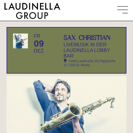
FR
SAX CHRISTIAN
09
LIVEMUSIK IN DER
LAUDINELLA LOBBY
DEZ
BAR
Hotel Laudinella
, Via Tegiatscha
17, 7500 St. Moritz