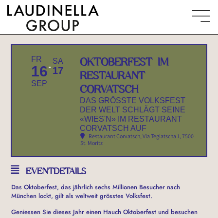
FR
OKTOBERFEST IM
SA
16
17
RESTAURANT
SEP
CORVATSCH
DAS GRÖSSTE VOLKSFEST
DER WELT SCHLÄGT SEINE
«WIES'N» IM RESTAURANT
CORVATSCH AUF
Restaurant Corvatsch
, Via Tegiatscha 1, 7500
St. Moritz
EVENTDETAILS
Das Oktoberfest, das jährlich sechs Millionen Besucher nach
München lockt, gilt als weltweit grösstes Volksfest.
Geniessen Sie dieses Jahr einen Hauch Oktoberfest und besuchen