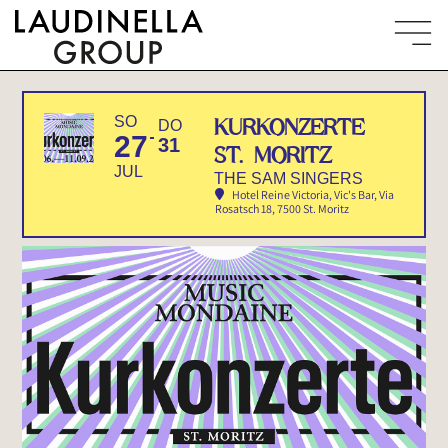
SO
KURKONZERTE
DO
27
31
ST. MORITZ
JUL
THE SAM SINGERS
Hotel Reine Victoria, Vic's Bar
, Via
Rosatsch 18, 7500 St. Moritz