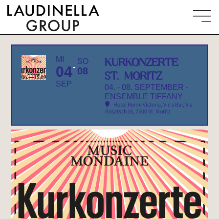
MI
KURKONZERTE
SO
04
08
ST. MORITZ
SEP
04. - 08. SEPTEMBER -
ENSEMBLE TIFFANY
Hotel Reine Victoria, Vic's Bar
, Via
Rosatsch 18, 7500 St. Moritz