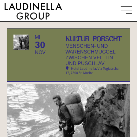
MI
KULTUR FORSCHT
30
MENSCHEN- UND
WARENSCHMUGGEL
NOV
ZWISCHEN VELTLIN
UND PUSCHLAV
Hotel Laudinella
, Via Tegiatscha
17, 7500 St. Moritz