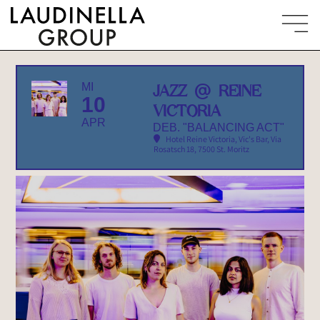
MI
JAZZ @ REINE
10
VICTORIA
APR
DEB. "BALANCING ACT"
Hotel Reine Victoria, Vic's Bar
, Via
Rosatsch 18, 7500 St. Moritz