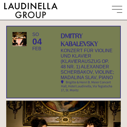
SO
DMITRY
04
KABALEVSKY
FEB
KONZERT FÜR VIOLINE
UND KLAVIER
(KLAVIERAUSZUG OP.
48 NR. 1) ALEXANDER
SCHERBAKOV, VIOLINE;
MADALINA SLAV, PIANO
Brigitte & Henri B. Meier Concert
Hall, Hotel Laudinella
, Via Tegiatscha
17, St. Moritz