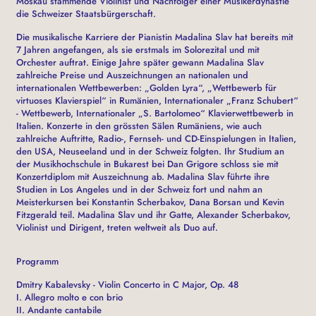
Moskau stammende Violinist und Nachfolger einer Musikerdynastie
die Schweizer Staatsbürgerschaft.
Die musikalische Karriere der Pianistin Madalina Slav hat bereits mit
7 Jahren angefangen, als sie erstmals im Solorezital und mit
Orchester auftrat. Einige Jahre später gewann Madalina Slav
zahlreiche Preise und Auszeichnungen an nationalen und
internationalen Wettbewerben: „Golden Lyra“, „Wettbewerb für
virtuoses Klavierspiel“ in Rumänien, Internationaler „Franz Schubert“
- Wettbewerb, Internationaler „S. Bartolomeo“ Klavierwettbewerb in
Italien. Konzerte in den grössten Sälen Rumäniens, wie auch
zahlreiche Auftritte, Radio-, Fernseh- und CD-Einspielungen in Italien,
den USA, Neuseeland und in der Schweiz folgten. Ihr Studium an
der Musikhochschule in Bukarest bei Dan Grigore schloss sie mit
Konzertdiplom mit Auszeichnung ab. Madalina Slav führte ihre
Studien in Los Angeles und in der Schweiz fort und nahm an
Meisterkursen bei Konstantin Scherbakov, Dana Borsan und Kevin
Fitzgerald teil. Madalina Slav und ihr Gatte, Alexander Scherbakov,
Violinist und Dirigent, treten weltweit als Duo auf.
Programm
Dmitry Kabalevsky - Violin Concerto in C Major, Op. 48
I. Allegro molto e con brio
II. Andante cantabile