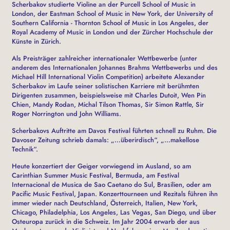
Scherbakov studierte Violine an der Purcell School of Music in
London, der Eastman School of Music in New York, der University of
Southern California - Thornton School of Music in Los Angeles, der
Royal Academy of Music in London und der Zürcher Hochschule der
Künste in Zürich.
Als Preisträger zahlreicher internationaler Wettbewerbe (unter
anderem des Internationalen Johannes Brahms Wettbewerbs und des
Michael Hill International Violin Competition) arbeitete Alexander
Scherbakov im Laufe seiner solistischen Karriere mit berühmten
Dirigenten zusammen, beispielsweise mit Charles Dutoit, Wen Pin
Chien, Mandy Rodan, Michal Tilson Thomas, Sir Simon Rattle, Sir
Roger Norrington und John Williams.
Scherbakovs Auftritte am Davos Festival führten schnell zu Ruhm. Die
Davoser Zeitung schrieb damals: „…überirdisch“, „…makellose
Technik“.
Heute konzertiert der Geiger vorwiegend im Ausland, so am
Carinthian Summer Music Festival, Bermuda, am Festival
Internacional de Musica de Sao Caetano do Sul, Brasilien, oder am
Pacific Music Festival, Japan. Konzerttourneen und Rezitals führen ihn
immer wieder nach Deutschland, Österreich, Italien, New York,
Chicago, Philadelphia, Los Angeles, Las Vegas, San Diego, und über
Osteuropa zurück in die Schweiz. Im Jahr 2004 erwarb der aus