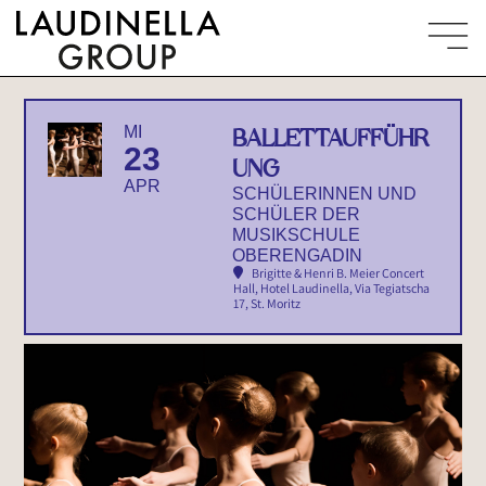
MI
BALLETTAUFFÜHR
23
UNG
APR
SCHÜLERINNEN UND
SCHÜLER DER
MUSIKSCHULE
OBERENGADIN
Brigitte & Henri B. Meier Concert
Hall, Hotel Laudinella
, Via Tegiatscha
17, St. Moritz