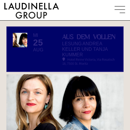
MI
AUS DEM VOLLEN
25
LESUNG ANDREA
KELLER UND TANJA
AUG
KUMMER
Hotel Reine Victoria
, Via Rosatsch
18, 7500 St. Moritz