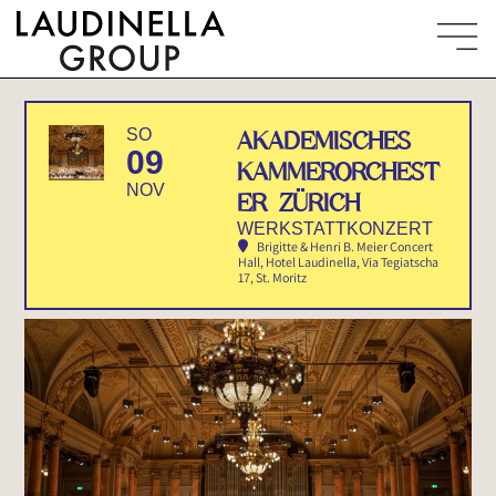
SO
AKADEMISCHES
09
KAMMERORCHEST
NOV
ER ZÜRICH
WERKSTATTKONZERT
Brigitte & Henri B. Meier Concert
Hall, Hotel Laudinella
, Via Tegiatscha
17, St. Moritz