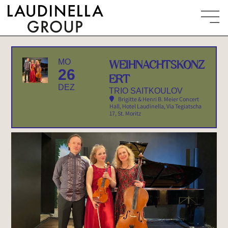
MO
WEIHNACHTSKONZ
26
ERT
DEZ
TRIO SAITKOULOV
Brigitte & Henri B. Meier Concert
Hall, Hotel Laudinella
, Via Tegiatscha
17, St. Moritz