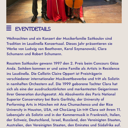
EVENTDETAILS
Weihnachten und ein Konzert der Musikerfamilie Saitkoulov sind
Tradition im Laudinella Konzertsaal. Dieses Jahr präsentieren sie
Werke von Ludwig van Beethoven, Karol Szymanowski, Clara
Schumann und Robert Schumann.
Roustem Saitkoulov gewann 1997 den 2. Preis beim Concours Géza
Anda. Seitdem kommen er und seine Familie als Artists in Residence
ins Laudinella. Die Cellistin Claire Oppert ist Preisträgerin
verschiedener internationaler Musikwettbewerbe und tritt als Solistin
in namhaften Orchestern auf. Die 1999 geborene Tochter Clara hat
sich als eine der ausdrucksstärksten und markantesten Geigerinnen
ihrer Generation durchgesetzt. Als Absolventin des Paris National
Superior Conservatory bei Boris Garlitsky, der University of
Performing Arts in München mit Ana Chumachenco und der Rice
University in Houston, USA, mit Cho-Liang Lin tritt Clara seit ihrem 11.
Lebensjahr als Solistin und in der Kammermusik in Frankreich, Italien,
der Schweiz, Deutschland, Israel, Russland, den Vereinigten Staaten,
Australien, den Vereinigten Staaten, den Emirates und Südafrika auf.