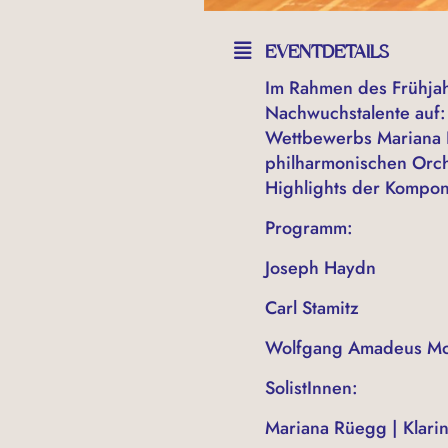
EVENTDETAILS
Im Rahmen des Frühjah
Nachwuchstalente auf: 
Wettbewerbs Mariana Rü
philharmonischen Orche
Highlights der Kompon
Programm:
Joseph Hay
Carl Stamitz Konz
Wolfgang Ama
SolistInnen:
Mariana Rüegg | Klarin