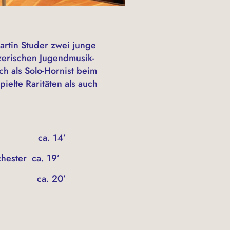
artin Studer zwei junge
izerischen Jugendmusik-
h als Solo-Hornist beim
ielte Raritäten als auch
 ca. 14’
ter ca. 19’
r ca. 20’