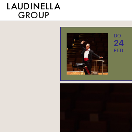
DO
24
FEB