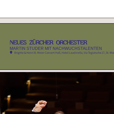
NEUES ZÜRCHER ORCHESTER
MARTIN STUDER MIT NACHWUCHSTALENTEN
Brigitte & Henri B. Meier Concert Hall, Hotel Laudinella
, Via Tegiatscha 17, St. Mo