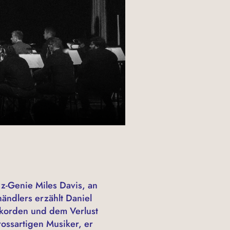
z-Genie Miles Davis, an
händlers erzählt Daniel
kkorden und dem Verlust
rossartigen Musiker, er