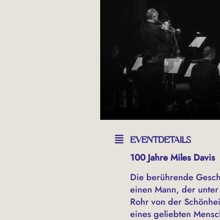
EVENTDETAILS
100 Jahre Miles Davis
Die berührende Geschi
einen Mann, der unter E
Rohr von der Schönhei
eines geliebten Mensch