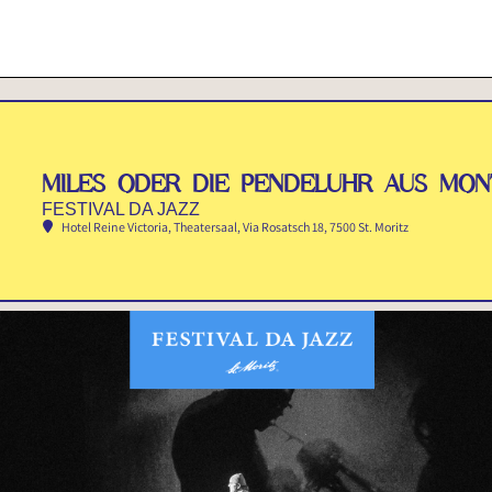
MILES ODER DIE PENDELUHR AUS MO
FESTIVAL DA JAZZ
Hotel Reine Victoria, Theatersaal
, Via Rosatsch 18, 7500 St. Moritz