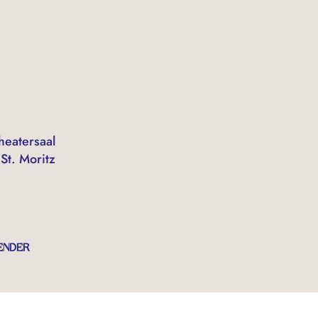
heatersaal
St. Moritz
ENDER