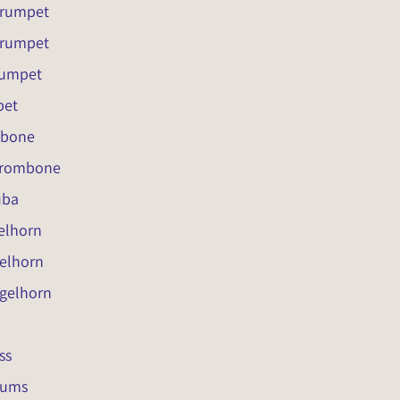
Trumpet
Trumpet
rumpet
pet
mbone
 Trombone
uba
elhorn
gelhorn
ugelhorn
ss
rums