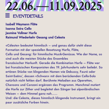
EVENTDETAILS
Isabell Weymann Flöte
Ioanna Seira Cello
Jasmine Vollmer Harfe
Raimund Wiederkehr Gesang und Celesta
«Céleste» bedeutet himmlisch – und genau dafür steht diese
Formation mit der speziellen Besetzung Harfe, Flöte,
Cello und Gesang: für himmlische Musik-Genüsse. Wie der Name, so
sind auch die meisten Stücke des Ensembles
französischer Herkunft. Gerade die Kombination Harfe – Flöte war
bei französischen Komponisten des 19. Jahrhunderts sehr beliebt. So
ertönen Stücke von klingenden Namen wie Debussy, Fauré oder
Saint-Saëns’, dessen «Schwan» mit dem berückenden Cello-Solo
natürlich nicht fehlen darf. Berühmte Melodien aus Operetten,
Chansons und Canzoni ergänzen das Programm. Manchmal mutiert
die Harfe zur Zither und begleitet den Sänger bei alpenländischen
Weisen – dem Himmel ganz nah……
Und: die Celesta, dieses himmlisch klingende Instrument, bringt ein
paar zusätzliche Farben hinein.