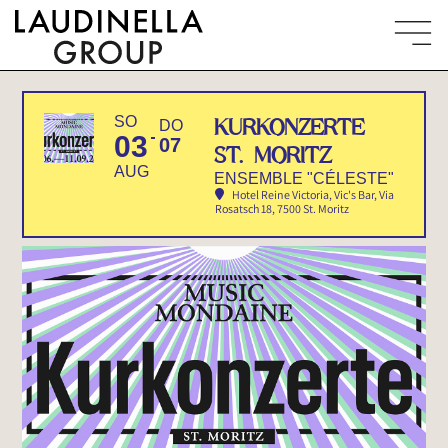
SO
KURKONZERTE
DO
03
07
ST. MORITZ
AUG
ENSEMBLE "CÉLESTE"
Hotel Reine Victoria, Vic's Bar
, Via
Rosatsch 18, 7500 St. Moritz