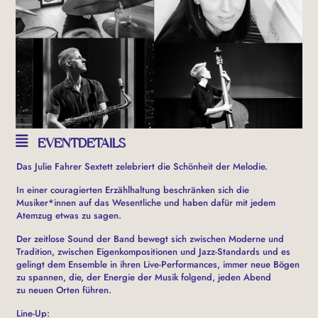
EVENTDETAILS
Das Julie Fahrer Sextett zelebriert die Schönheit der Melodie.
In einer couragierten Erzählhaltung beschränken sich die
Musiker*innen auf das Wesentliche und haben dafür mit jedem
Atemzug etwas zu sagen.
Der zeitlose Sound der Band bewegt sich zwischen Moderne und
Tradition, zwischen Eigenkompositionen und Jazz-Standards und es
gelingt dem Ensemble in ihren Live-Performances, immer neue Bögen
zu spannen, die, der Energie der Musik folgend, jeden Abend
zu neuen Orten führen.
Line-Up: