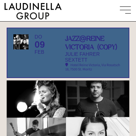
DO
JAZZ@REINE
09
VICTORIA (COPY)
FEB
JULIE FAHRER
SEXTETT
Hotel Reine Victoria
, Via Rosatsch
18, 7500 St. Moritz