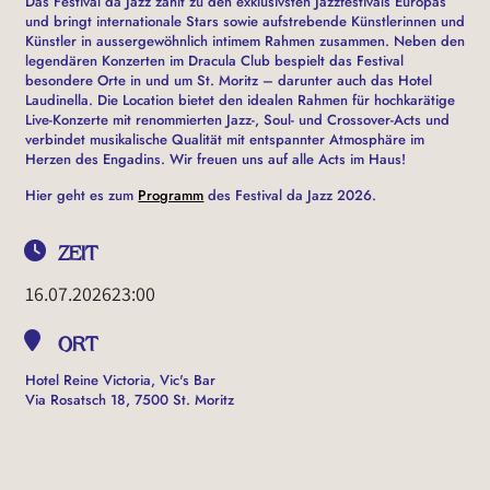
Das Festival da Jazz zählt zu den exklusivsten Jazzfestivals Europas
und bringt internationale Stars sowie aufstrebende Künstlerinnen und
Künstler in aussergewöhnlich intimem Rahmen zusammen. Neben den
legendären Konzerten im Dracula Club bespielt das Festival
besondere Orte in und um St. Moritz – darunter auch das Hotel
Laudinella. Die Location bietet den idealen Rahmen für hochkarätige
Live-Konzerte mit renommierten Jazz-, Soul- und Crossover-Acts und
verbindet musikalische Qualität mit entspannter Atmosphäre im
Herzen des Engadins. Wir freuen uns auf alle Acts im Haus!
Hier geht es zum
Programm
des Festival da Jazz 2026.
ZEIT
16.07.2026
23:00
ORT
Hotel Reine Victoria, Vic's Bar
Via Rosatsch 18, 7500 St. Moritz
OTHER EVENTS