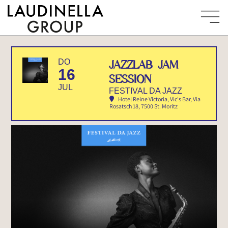
DO
JAZZLAB JAM
16
SESSION
JUL
FESTIVAL DA JAZZ
Hotel Reine Victoria, Vic's Bar
, Via
Rosatsch 18, 7500 St. Moritz